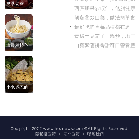
夏季要養
滑嫩而不塞牙
西芹腰果炒蝦仁，低脂健康
白又香沒腥
營養美味，老年人應該常吃
心，多吃這
胡蘿蔔炒山藥，做法簡單食
味，久放不
材便宜又健康
最好吃的草莓品種都在這
五種紅色食
壞
裏，你吃過幾種？
青椒土豆茄子一鍋炒，地三
物，可保養
鮮營養豐富做法簡單
山藥紫薯餅香甜可口營養豐
這幾種特色
心髒
富，做法簡單又健康
涼面，哪一
種是你的心
頭愛？
小米鍋巴的
做法分享，
香脆可口零
添加劑
Copyright 2022 www.hoznews.com ©All Rights Reserved.
隱私權政策
/
安全政策
/
聯系我們