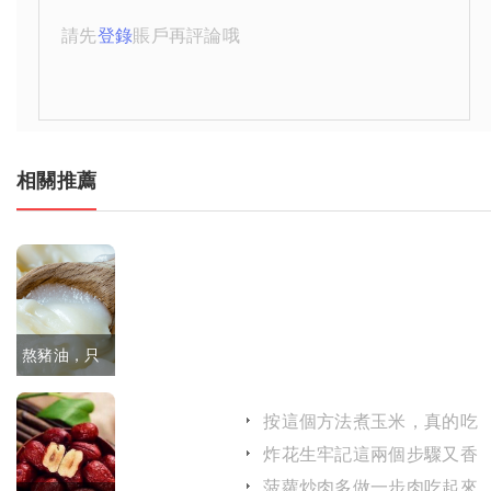
請先
登錄
賬戶再評論哦
相關推薦
熬豬油，只
放鹽是外
按這個方法煮玉米，真的吃
行，切記多
著更軟糯，聞著更清香
炸花生牢記這兩個步驟又香
又脆不易糊鍋
放2樣，又
菠蘿炒肉多做一步肉吃起來