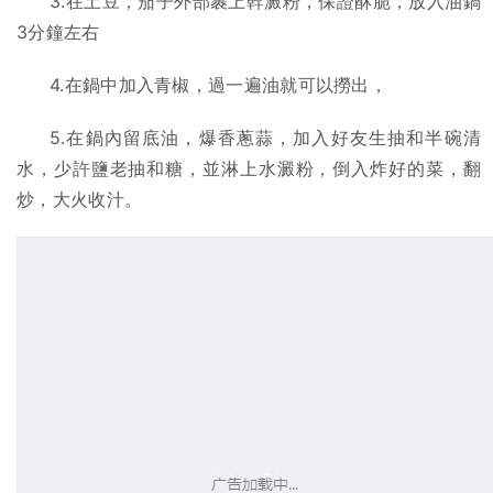
3.在土豆，茄子外部裹上幹澱粉，保證酥脆，放入油鍋
3分鐘左右
4.在鍋中加入青椒，過一遍油就可以撈出，
5.在鍋內留底油，爆香蔥蒜，加入好友生抽和半碗清
水，少許鹽老抽和糖，並淋上水澱粉，倒入炸好的菜，翻
炒，大火收汁。