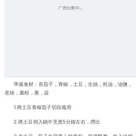
準備食材：長茄子，青椒，土豆，生抽，耗油，油鹽，
老抽，澱粉，蔥，蒜
1.將土豆青椒茄子切段備用
2.將土豆倒入鍋中烹煮5分鐘左右，撈出