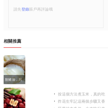
請先
登錄
賬戶再評論哦
相關推薦
熬豬油，只
放鹽是外
按這個方法煮玉米，真的吃
行，切記多
著更軟糯，聞著更清香
炸花生牢記這兩個步驟又香
又脆不易糊鍋
放2樣，又