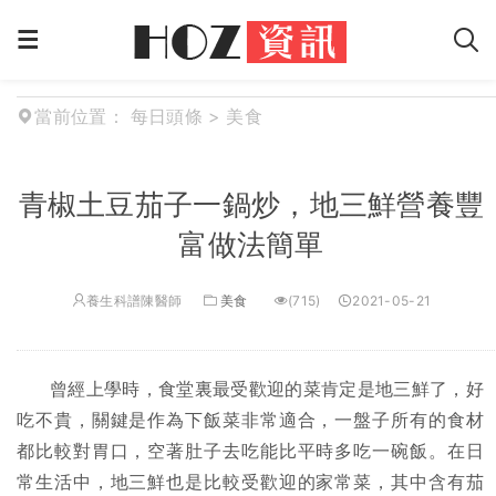
當前位置：
每日頭條
>
美食
青椒土豆茄子一鍋炒，地三鮮營養豐
富做法簡單
養生科譜陳醫師
美食
(715)
2021-05-21
曾經上學時，食堂裏最受歡迎的菜肯定是地三鮮了，好
吃不貴，關鍵是作為下飯菜非常適合，一盤子所有的食材
都比較對胃口，空著肚子去吃能比平時多吃一碗飯。在日
常生活中，地三鮮也是比較受歡迎的家常菜，其中含有茄