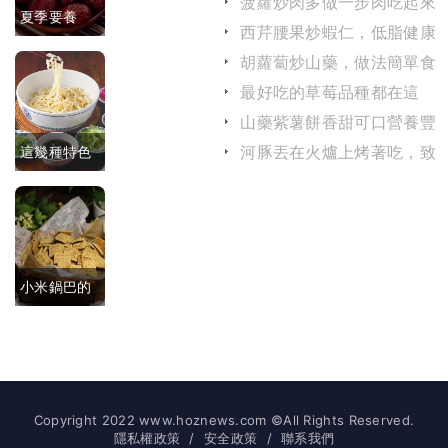
菠蘿炒肉多做一步肉吃起來
夏季要養
滑嫩而不塞牙
西芹腰果炒蝦仁，低脂健康
白又香沒腥
營養美味，老年人應該常吃
心，多吃這
胡蘿蔔炒山藥，做法簡單食
味，久放不
材便宜又健康
最好吃的草莓品種都在這
五種紅色食
壞
裏，你吃過幾種？
山藥紫薯餅香甜可口營養豐
物，可保養
富，做法簡單又健康
河豚丟在火爐上烤著吃，致
這幾種特色
心髒
命毒素被忽略了嗎？
涼面，哪一
種是你的心
頭愛？
小米鍋巴的
做法分享，
香脆可口零
添加劑
Copyright 2022 www.hoznews.com ©All Rights Reserved.
隱私權政策
/
安全政策
/
聯系我們