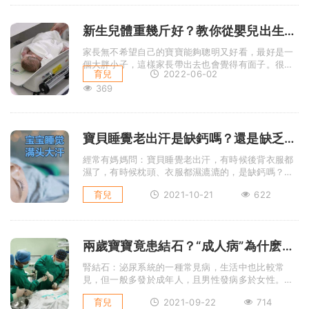
新生兒體重幾斤好？教你從嬰兒出生體重看智商
家長無不希望自己的寶寶能夠聰明又好看，最好是一
個大胖小子，這樣家長帶出去也會覺得有面子。很多
育兒
2022-06-02
家長也都覺得，新生兒體重 ...
369
寶貝睡覺老出汗是缺鈣嗎？還是缺乏微量元素？
經常有媽媽問：寶貝睡覺老出汗，有時候後背衣服都
濕了，有時候枕頭、衣服都濕漉漉的，是缺鈣嗎？还
是缺乏微量元素？很多寶寶 ...
育兒
2021-10-21
622
兩歲寶寶竟患結石？“成人病”為什麽會找上娃？
腎結石：泌尿系統的一種常見病，生活中也比較常
見，但一般多發於成年人，且男性發病多於女性。發
病時身體活動時有隱痛或者鈍 ...
育兒
2021-09-22
714