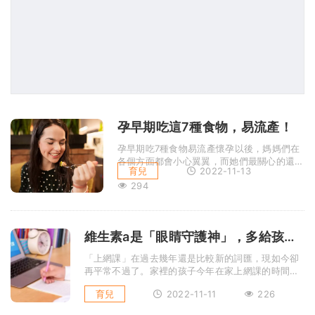
孕早期吃這7種食物，易流產！
孕早期吃7種食物易流產懷孕以後，媽媽們在
各個方面都會小心翼翼，而她們最關心的還是
育兒
2022-11-13
飲食方面。今天為大家整理了一些在懷孕 ...
294
維生素a是「眼睛守護神」，多給孩子吃這5樣食物，幫助保護視力
「上網課」在過去幾年還是比較新的詞匯，現如今卻
再平常不過了。家裡的孩子今年在家上網課的時間要
遠多於在學校的時間，每天 ...
育兒
2022-11-11
226