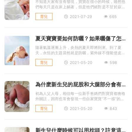
不知道大家有沒有發現，寶寶在很小的時候，雖然他
們每天只是在床上躺著，但是他們絕對是不甘於寂寞
的，小動作特別多，一會吃 ...
育兒
2021-07-29
665
夏天寶寶要如何防曬？如果曬傷了怎麽辦？
隨著氣溫逐漸上升，炎熱的夏天即將到來。到了夏
天，永恒的主題當然就是防曬，紫外線不僅能使皮膚
曬黑，還有可能導致色斑、曬 ...
育兒
2021-05-20
598
為什麽新生兒的屁股和大腿部分會有淤青？
初為人父人母，相信每一位新手爸媽們對寶寶都會格
外關註，因而也常會發現一些自家寶寶“不一樣”的地
方。
育兒
2021-05-20
843
新生兒什麼時候可以用枕頭？註意這個時間否則不利於脊柱發育