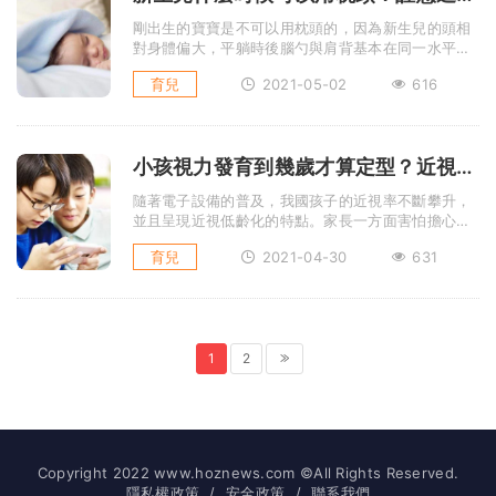
剛出生的寶寶是不可以用枕頭的，因為新生兒的頭相
對身體偏大，平躺時後腦勺與肩背基本在同一水平面
上，用了枕頭反而會不舒服 ...
育兒
2021-05-02
616
小孩視力發育到幾歲才算定型？近視有什麽不利影響？
隨著電子設備的普及，我國孩子的近視率不斷攀升，
並且呈現近視低齡化的特點。家長一方面害怕擔心孩
子的視力下降，一方面又為 ...
育兒
2021-04-30
631
1
2
Copyright 2022 www.hoznews.com ©All Rights Reserved.
隱私權政策
/
安全政策
/
聯系我們