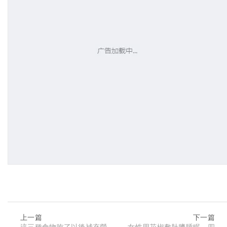
上一篇
下一篇
這三種食物吃了以後補充營
女性用花椒敷肚臍睡眠，四