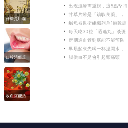
招補氣養
身體有什麼好處？
出現濕疹需重視，這5點堅持
下去或許能根治濕疹
血，讓你容
甘草片雖是「鎮咳良藥」，
什麼是巨噬
但它的危害你知道嗎？
鹹魚被世衛組織列為1類致癌
光煥發
物，鹹魚還能不能吃？
細胞？巨噬
每天吃30粒「逍遙丸」淡斑
效果會有多大？
定期通血管到底能不能預防
細胞在人體
腦中風？
早晨起來先喝一杯溫開水，
內都有哪些
是等於喝細菌嗎？
腦供血不足會引起頭痛頭
口腔潰瘍反
作用？
暈，牢記這些食物是禁忌
復發作，如
何好的快？
還要警惕什
敗血症能活
麼？
多久，敗血
症有什麼症