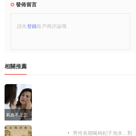
發佈留言
請先
登錄
賬戶再評論哦
相關推薦
氣血不足怎
麼判斷？3
男性長期喝枸杞子泡水，對