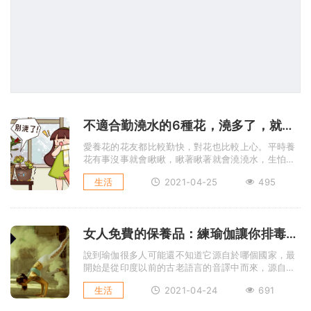
不適合勤澆水的6種花，澆多了，就黃葉！
愛養花的花友都比較勤快，對花也比較上心。平時養
花有事沒事就會瞅瞅，瞅著瞅著就會澆澆水，生怕
花“渴著了''。雖然花生長確 ...
生活
2021-04-25
495
女人免費的保養品：練瑜伽讓你排毒養顏更加年輕
說到瑜伽很多人可能還不知道它源自於哪個國家，最
開始是從印度以前的古老語言的音譯中而來，源自古
印度，是古印度學派中的一 ...
生活
2021-04-24
691