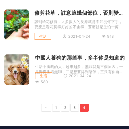
修剪花草，註意這幾個部位，否則變成“一剪沒”！
談到給花修剪，大多數人的反應就是不知從何下手，
要麽是看花長得好好的不舍得，要麽就是生怕一剪子
下去剪錯地方整盆花就毀了 ...
生活
2021-04-24
918
中國人養狗的那些事，多半你是知道的
生活中養狗的人，越來越多，無非就是三個原因，一
是覺得生活無聊，二是想要得到陪伴，三只有你自己
生活
2021-04-24
知道！養狗確實是個不錯的 ...
580
1
2
3
4