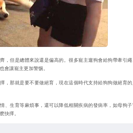
不齊，但是總體來說還是偏高的。很多寵主遛狗會給狗帶牽引繩
也會讓寵主更加警惕。
選擇，那就是要不要做絕育，現在這個時代支持給狗狗做絕育的
發情、生育等麻煩事，還可以降低相關疾病的發病率，如母狗子
麽抉擇。