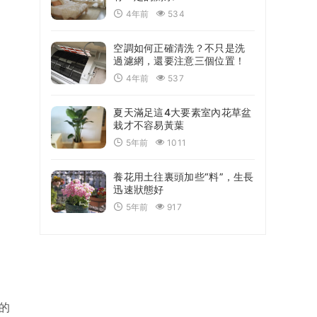
4年前
534
空調如何正確清洗？不只是洗
過濾網，還要注意三個位置！
4年前
537
夏天滿足這4大要素室內花草盆
栽才不容易黃葉
5年前
1011
養花用土往裏頭加些“料”，生長
迅速狀態好
5年前
917
的