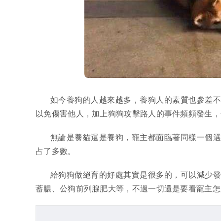
如今養狗的人越來越多，養狗人的素質也參差
以免傷害他人，加上狗狗攻擊路人的事件頻頻發生，
無論是養貓還是養狗，寵主都面臨著同樣一個
占了多數。
給狗狗做絕育的好處其實是很多的，可以減少
蓄膿、公狗前列腺肥大等，不過一切還是要看寵主怎