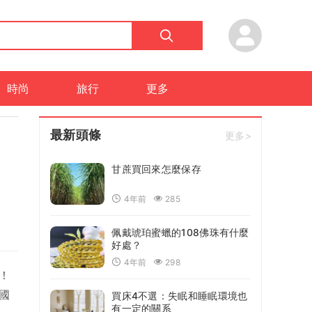
時尚
旅行
更多
最新頭條
更多>
甘蔗買回來怎麼保存
4年前
285
佩戴琥珀蜜蠟的108佛珠有什麼
好處？
4年前
298
！
國
買床4不選：失眠和睡眠環境也
有一定的關系