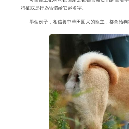
特征或是行為習慣給它起名字。
舉個例子，相信養中華田園犬的寵主，都會給狗狗