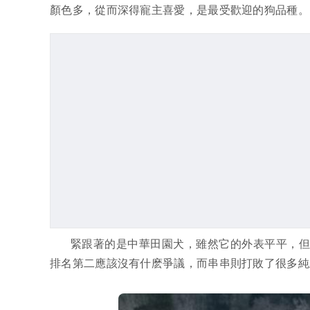
顏色多，從而深得寵主喜愛，是最受歡迎的狗品種。
緊跟著的是中華田園犬，雖然它的外表平平，
排名第二應該沒有什麽爭議，而串串則打敗了很多純