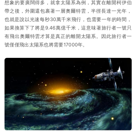
想象的要廣闊得多，就拿太陽系為例，其實在離開柯伊伯
帶之後，外圍還包裹著一層奧爾特雲，半徑長達一光年，
也就是說以光速每秒30萬千米飛行，也需要一年的時間，
如果換算下了將是9.46萬億千米，這意味著旅行者一號只
有飛出奧爾特雲才算是真正的離開太陽系。因此旅行者一
號僅僅飛出太陽系也將需要17000年。