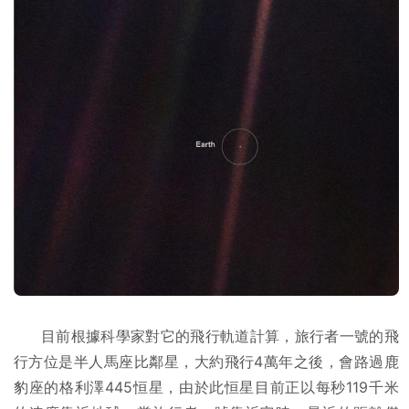
目前根據科學家對它的飛行軌道計算，旅行者一號的飛
行方位是半人馬座比鄰星，大約飛行4萬年之後，會路過鹿
豹座的格利澤445恒星，由於此恒星目前正以每秒119千米