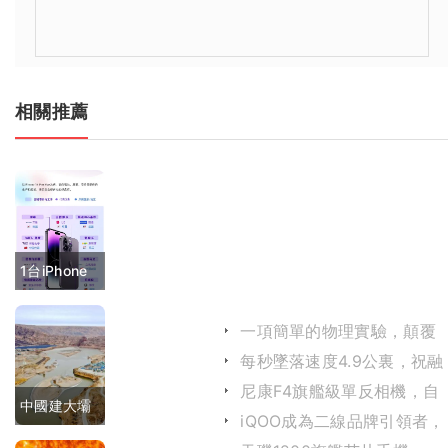
相關推薦
1台iPhone
背後有200
一項簡單的物理實驗，顛覆
多家企業 5
人類對宇宙的認知
每秒墜落速度4.9公裏，祝融
號成功登陸火星
圖看懂蘋果
尼康F4旗艦級單反相機，自
中國建大壩
動對焦鏡頭深受攝影師歡迎
iQOO成為二線品牌引領者，
產業鏈
魅族淪為看客，冠軍是OPP
用上「黑科