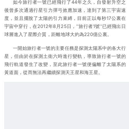
如今旅行者一號已經飛行了44年之久，自發射升空之
後曾多次通過行星引力彈弓效應加速，達到了第三宇宙速
度，並且擺脫了太陽的引力束縛，目前正以每秒17公裏在
宇宙中穿行，在2012年8月25日，''旅行者1號''已經飛出日
球層進入了星際介質，距離地球大約為220億公裏。
一開始旅行者一號的主要任務是探測太陽系中的各大行
星，但由於在探測土衛六時進行變軌，導致旅行者一號的
飛行軌道發生了改變，至此旅行者一號便偏離了太陽系的
黃道面，從而無法再繼續探測天王星和海王星。