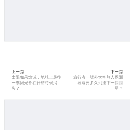
上一篇
下一篇
太陽如果熄滅，地球上最後
旅行者一號外太空無人探測
一縷陽光會在什麽時候消
器還要多久到達下一個恒
失？
星？