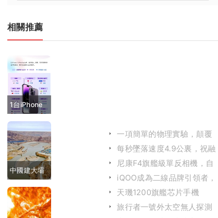
相關推薦
1台iPhone
背後有200
一項簡單的物理實驗，顛覆
多家企業 5
人類對宇宙的認知
每秒墜落速度4.9公裏，祝融
號成功登陸火星
圖看懂蘋果
尼康F4旗艦級單反相機，自
中國建大壩
動對焦鏡頭深受攝影師歡迎
iQOO成為二線品牌引領者，
產業鏈
魅族淪為看客，冠軍是OPP
用上「黑科
天璣1200旗艦芯片手機
realme GT Neo 使用體驗
旅行者一號外太空無人探測
技」，用上
器還要多久到達下一個恒