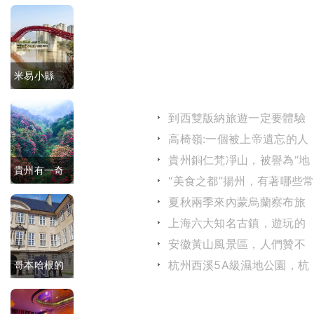
米易小縣
城：海拔
到西雙版納旅遊一定要體驗
1300米，冬
王蓮載人的樂趣
高椅嶺:一個被上帝遺忘的人
間仙境
天媲美三
貴州銅仁梵凈山，被譽為“地
貴州有一奇
球綠洲”，風景秀麗
“美食之都”揚州，有著哪些
亞，四季暖
見的特色美食?
特的景區，
夏秋兩季來內蒙烏蘭察布旅
陽
遊，既能避暑也可以欣賞美
上海六大知名古鎮，遊玩的
年遊客量超
景
人不少你去過幾個？
安徽黃山風景區，人們贊不
500萬，因
絕口地位超過五嶽
杭州西溪5A級濕地公園，杭
哥本哈根的
此被兩座城
州知名“三西”之一
太陽馬車，
市爭奪