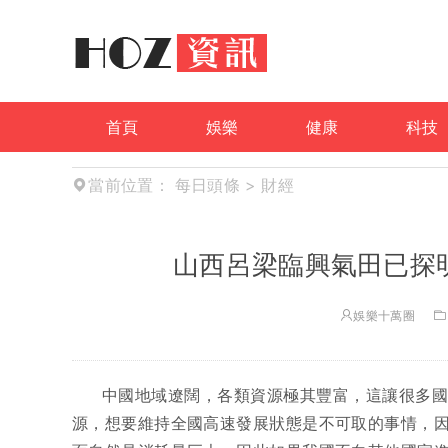
首頁
娛樂
健康
科技
當前位置：
每日頭條
>
財經
山西呂梁臨興氣田已探明
娛樂十萬圈
中國地域遼闊，各類資源極其豐富，這讓很多
源，想要維持全國高速發展狀態是不可取的事情，