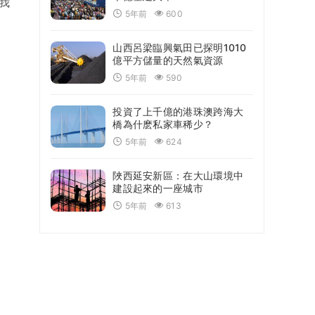
我
5年前
600
山西呂梁臨興氣田已探明1010
億平方儲量的天然氣資源
5年前
590
投資了上千億的港珠澳跨海大
橋為什麽私家車稀少？
5年前
624
陜西延安新區：在大山環境中
建設起來的一座城市
5年前
613