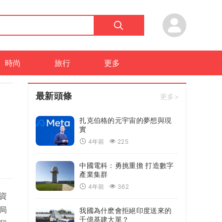
時尚
旅行
更多
最新頭條
更多>
扎克伯格的元宇宙的夢想與現
實
4年前
225
中國電科：勇挑重擔 打造數字
產業集群
4年前
362
資
局
我國為什麽會拒絕印度送來的
千億基建大單？