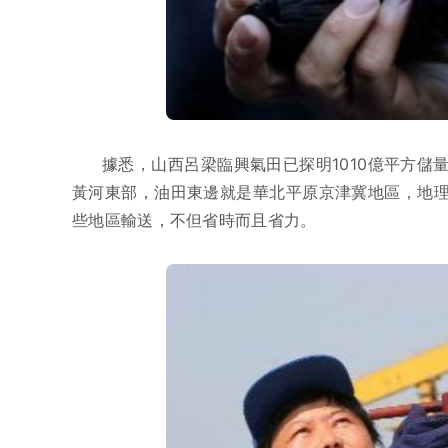
據悉，山西呂梁臨興氣田已探明1010億平方
黃河東部，油田東邊就是華北平原京津冀地區，地
些地區輸送，不但省時而且省力。