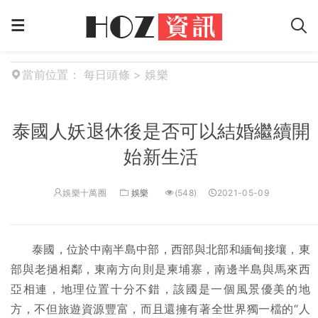
當前位置：
每日頭條
>
娛樂
泰國人妖退休後是否可以結婚繼續開
始新生活
娛樂十萬圈
娛樂
(548)
2021-05-09
泰國，位於中南半島中部，西部與北部和緬甸接壤，東
部與老撾相鄰，東南方向則是柬埔寨，南邊半島與馬來西
亞相連，地理位置十分不錯，該國是一個風景優美的地
方，不但旅遊資源豐富，而且還擁有著全世界獨一檔的“人