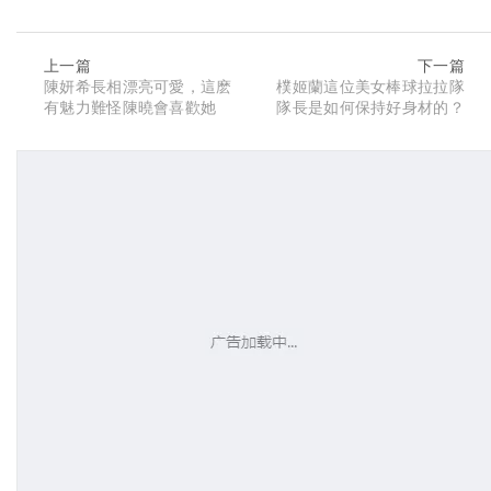
上一篇
下一篇
陳妍希長相漂亮可愛，這麽
樸姬蘭這位美女棒球拉拉隊
有魅力難怪陳曉會喜歡她
隊長是如何保持好身材的？