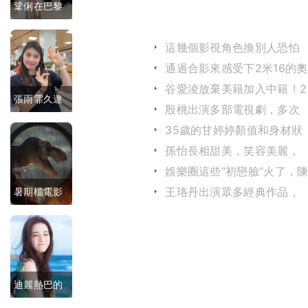
鞏俐在巴黎
出席珠寶活
這幾個影視角色換別人恐怕
動，佩戴千
演不出那樣的味道
通過合影來感受下2米16的奧
尼爾有多強壯
萬級別珠
谷愛淩放棄美籍加入中籍！2
張雨霏久違
年不到奪得10金3銀！
殷桃出演多部電視劇，多次
寶，霸氣又
獲獎贏得了觀眾的贊譽
曬照！自曝
35歲的甘婷婷顏值和身材狀
優雅得體
態最佳，作品卻越來越少
孫怡長相甜美，笑容美麗，
童年趣事，
在網路上擁有超高的人氣
娛樂圈這些“初戀臉”火了，
訓練太苦想
都靈與章若楠靈氣逼人
王珞丹出演眾多經典作品，
暑期檔電影
偷懶，教練
氣質過人你喜歡她嗎？
開啟：中外
找媽媽抓人
大片齊聚，
你更期待哪
迪麗熱巴的
部？