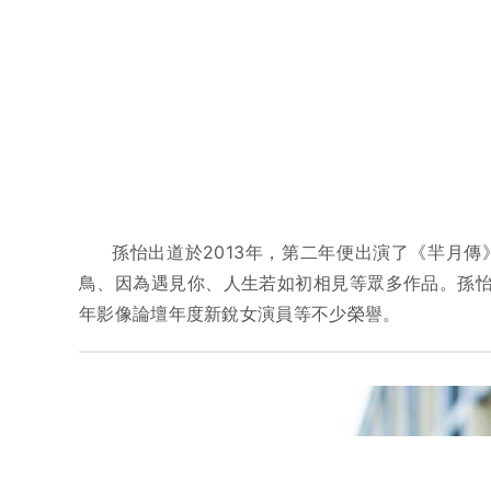
孫怡出道於2013年，第二年便出演了《羋月
鳥、因為遇見你、人生若如初相見等眾多作品。孫怡
年影像論壇年度新銳女演員等不少榮譽。