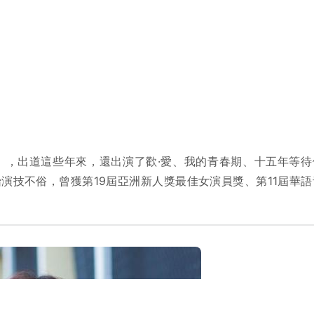
傳》，出道這些年來，還出演了歡·愛、我的青春期、十五年等待
演技不俗，曾獲第19屆亞洲新人獎最佳女演員獎、第11屆華語