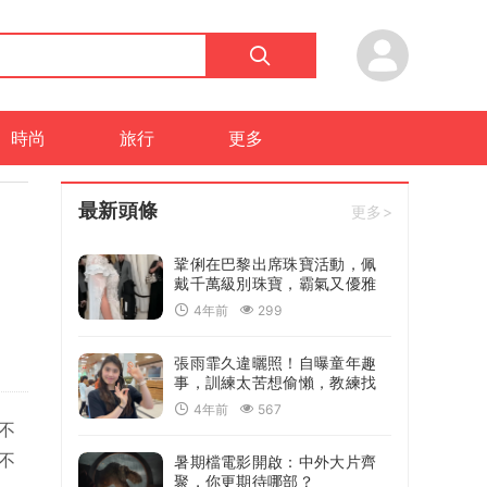
時尚
旅行
更多
最新頭條
更多>
鞏俐在巴黎出席珠寶活動，佩
戴千萬級別珠寶，霸氣又優雅
得體
4年前
299
張雨霏久違曬照！自曝童年趣
事，訓練太苦想偷懶，教練找
媽媽抓人
4年前
567
不
不
暑期檔電影開啟：中外大片齊
聚，你更期待哪部？