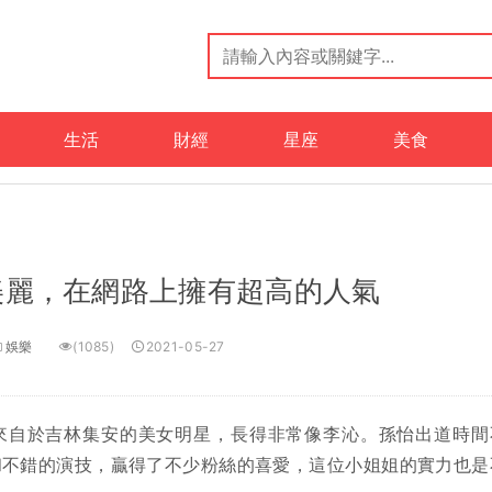
生活
財經
星座
美食
美麗，在網路上擁有超高的人氣
娛樂
(1085)
2021-05-27
來自於吉林集安的美女明星，長得非常像李沁。孫怡出道時間
和不錯的演技，贏得了不少粉絲的喜愛，這位小姐姐的實力也是