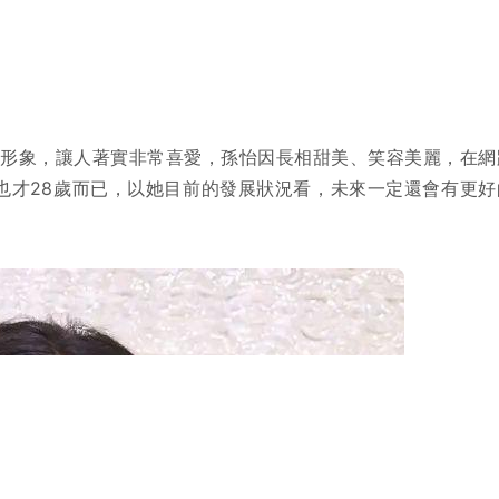
新形象，讓人著實非常喜愛，孫怡因長相甜美、笑容美麗，在網
年也才28歲而已，以她目前的發展狀況看，未來一定還會有更好