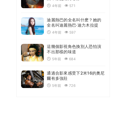
4年前
571
迪麗熱巴的全名叫什麽？她的
全名叫迪麗熱巴·迪力木拉提
4年前
597
這幾個影視角色換別人恐怕演
不出那樣的味道
5年前
684
通過合影來感受下2米16的奧尼
爾有多強壯
5年前
726