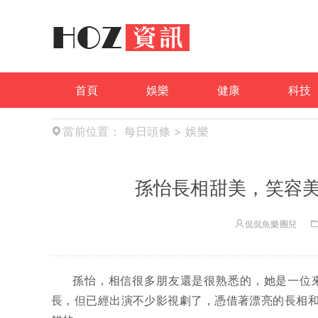
首頁
娛樂
健康
科技
當前位置：
每日頭條
>
娛樂
孫怡長相甜美，笑容
侃侃魚樂圈兒
孫怡，相信很多朋友還是很熟悉的，她是一位
長，但已經出演不少影視劇了，憑借著漂亮的長相