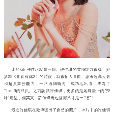
比如kiki許佳琪就是一個。許佳琪的業務能力很棒，她
參加《青春有你2》的時候，就很招人喜歡。憑著超高人氣
和超強業務能力，一路過關斬將，成功地出道，成為了
The. 9的成員。之前認識許佳琪，更多的是她舞臺上的“辣
妹”造型，但其實，許佳琪走起慵懶風才是一“絕”！
最近許佳琪在微博曬出了自己的照片，照片中的許佳琪