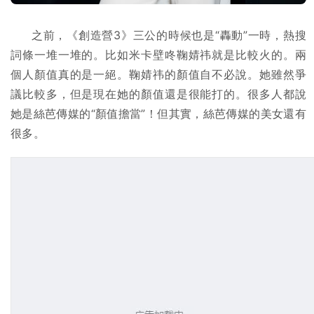
之前，《創造營3》三公的時候也是“轟動”一時，熱搜
詞條一堆一堆的。比如米卡壁咚鞠婧祎就是比較火的。兩
個人顏值真的是一絕。鞠婧祎的顏值自不必說。她雖然爭
議比較多，但是現在她的顏值還是很能打的。很多人都說
她是絲芭傳媒的“顏值擔當”！但其實，絲芭傳媒的美女還有
很多。