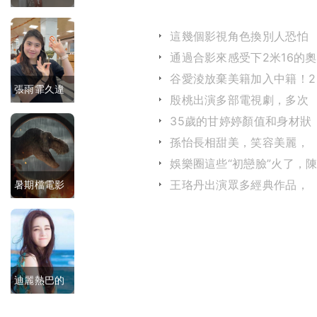
出席珠寶活
這幾個影視角色換別人恐怕
動，佩戴千
演不出那樣的味道
通過合影來感受下2米16的奧
尼爾有多強壯
萬級別珠
谷愛淩放棄美籍加入中籍！2
張雨霏久違
年不到奪得10金3銀！
殷桃出演多部電視劇，多次
寶，霸氣又
獲獎贏得了觀眾的贊譽
曬照！自曝
35歲的甘婷婷顏值和身材狀
優雅得體
態最佳，作品卻越來越少
孫怡長相甜美，笑容美麗，
童年趣事，
在網路上擁有超高的人氣
娛樂圈這些“初戀臉”火了，
訓練太苦想
都靈與章若楠靈氣逼人
王珞丹出演眾多經典作品，
暑期檔電影
偷懶，教練
氣質過人你喜歡她嗎？
開啟：中外
找媽媽抓人
大片齊聚，
你更期待哪
迪麗熱巴的
部？
全名叫什