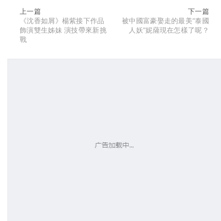
上一篇
下一篇
《沈香如屑》楊紫接下作品
被中國富豪娶走的最美“泰國
飾演雙生姊妹 演技帶來新挑
人妖”妮薩現在怎樣了呢？
戰